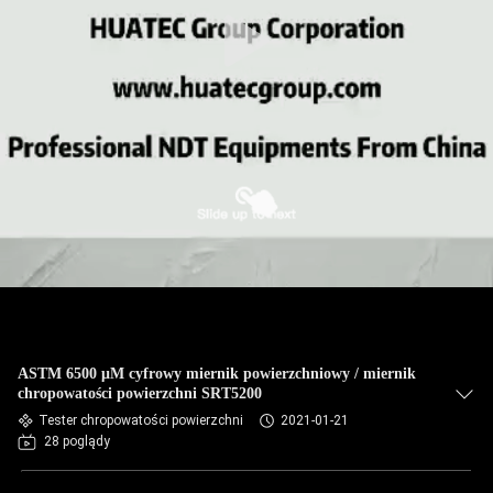
KONTROLA
JAKOŚCI
SKONTAKTUJ
SIĘ
Z
NAMI
POPROSIĆ
O
WYCENĘ
ASTM 6500 μM cyfrowy miernik powierzchniowy / miernik
chropowatości powierzchni SRT5200
Tester chropowatości powierzchni
2021-01-21
SITEMAP
28 poglądy