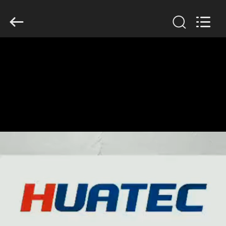
HUATEC
GROUP
CORPORATION.
All
Rights
Reserved.
DOM
PRODUKTY
O
NAS
WYCIECZKA
PO
FABRYCE