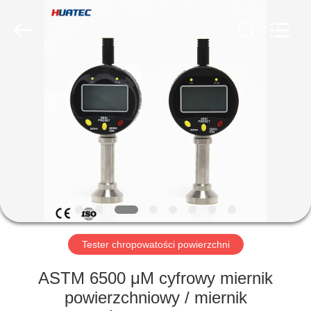
HUATEC
GROUP
CORPORATION.
All
Rights
Reserved.
DOM
PRODUKTY
O
NAS
WYCIECZKA
PO
Tester chropowatości powierzchni
FABRYCE
ASTM 6500 μM cyfrowy miernik
powierzchniowy / miernik