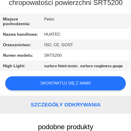
KONTROLA
chropowatości powierzchni SRT5200
JAKOŚCI
Miejsce
Pekin
pochodzenia:
SKONTAKTUJ
Nazwa handlowa:
HUATEC
SIĘ
Orzecznictwo:
ISO, CE, GOST
Z
Numer modelu:
SRT5200
NAMI
High Light:
,
surface finish tester
surface roughness gauge
POPROSIĆ
SKONTAKTUJ SIĘ Z NAMI!
O
WYCENĘ
SZCZEGÓŁY ODKRYWANIA
SITEMAP
podobne produkty