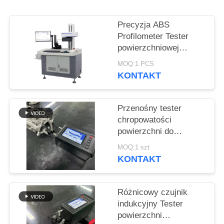
PRIVACY
POLICY
Precyzja ABS
Profilometer Tester
powierzchniowej
chropowitości
MOQ:1 PCS
dostosowanie
KONTAKT
Przenośny tester
chropowatości
powierzchni do
pomiaru płaskości
MOQ:1 szt
KONTAKT
Różnicowy czujnik
indukcyjny Tester
powierzchni