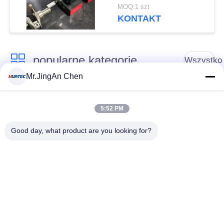
Chropowatość Motif
MOQ:1 szt
Waviness Profile
KONTAKT
Equipment
popularne kategorie
Wszystko
Mr.JingAn Chen
Defektoskop
Grubościomierz
ultradźwiękowy
ultradźwiękowy
5:52 PM
Good day, what product are you looking for?
Wskaźnik grubości
Przenośny tester
powłoki
twardości
Przeszukiwacze
Wykrywacz defektów
rurociągów
rentgenowskich
rentgenowskich