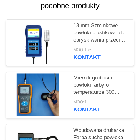
PRIVACY
podobne produkty
POLICY
13 mm Szminkowe
powłoki plastikowe do
opryskiwania przeciw
korozji Ognioodporna
MOQ:1pc
grubość powłoki
KONTAKT
miernik TG-6008
Miernik grubości
powłoki farby o
temperaturze 300
stopni Celsjusza
MOQ:1
Warstwa farby w
KONTAKT
wysokiej temperaturze
warstwy natryskowej
Wbudowana drukarka
Farba sucha powłoka