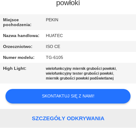
KONTROLA
powłoki
JAKOŚCI
Miejsce
PEKIN
pochodzenia:
SKONTAKTUJ
Nazwa handlowa:
HUATEC
SIĘ
Orzecznictwo:
ISO CE
Z
Numer modelu:
TG-6105
NAMI
High Light:
,
wielofunkcyjny miernik grubości powłoki
,
wielofunkcyjny tester grubości powłoki
POPROSIĆ
miernik grubości powłoki podświetlanej
O
SKONTAKTUJ SIĘ Z NAMI!
WYCENĘ
SITEMAP
SZCZEGÓŁY ODKRYWANIA