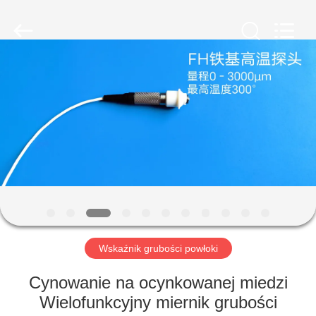
HUATEC
GROUP
CORPORATION.
All
Rights
Reserved.
DOM
PRODUKTY
O
NAS
WYCIECZKA
PO
Wskaźnik grubości powłoki
FABRYCE
Cynowanie na ocynkowanej miedzi
Wielofunkcyjny miernik grubości