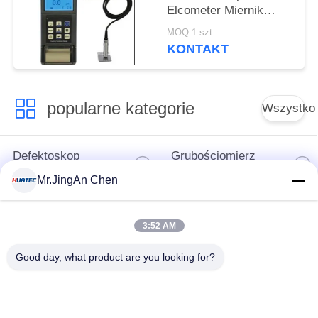
Elcometer Miernik
grubości powłoki Tg110
MOQ:1 szt.
KONTAKT
popularne kategorie
Wszystko
Defektoskop
Grubościomierz
ultradźwiękowy
ultradźwiękowy
Mr.JingAn Chen
Wskaźnik grubości
Przenośny tester
3:52 AM
powłoki
twardości
Good day, what product are you looking for?
Przeszukiwacze
Wykrywacz defektów
rurociągów
rentgenowskich
rentgenowskich