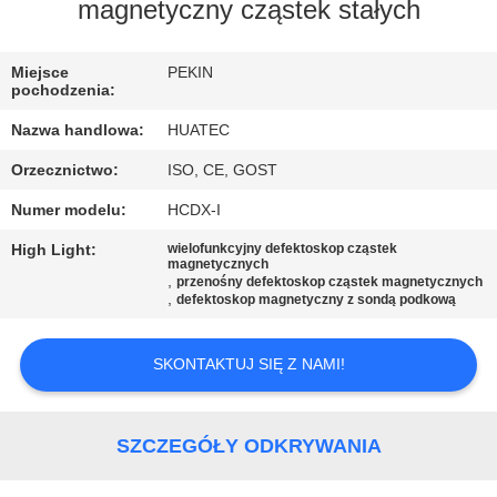
KONTROLA
magnetyczny cząstek stałych
JAKOŚCI
Miejsce
PEKIN
pochodzenia:
SKONTAKTUJ
Nazwa handlowa:
HUATEC
SIĘ
Orzecznictwo:
ISO, CE, GOST
Z
Numer modelu:
HCDX-I
NAMI
High Light:
wielofunkcyjny defektoskop cząstek
magnetycznych
,
przenośny defektoskop cząstek magnetycznych
POPROSIĆ
,
defektoskop magnetyczny z sondą podkową
O
WYCENĘ
SKONTAKTUJ SIĘ Z NAMI!
SITEMAP
SZCZEGÓŁY ODKRYWANIA