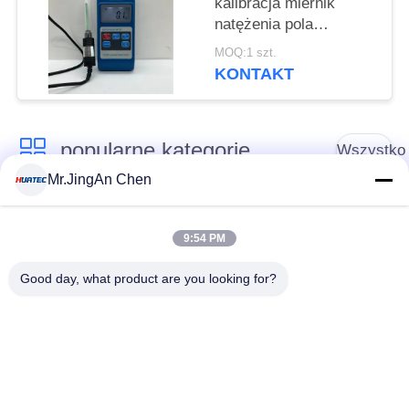
kalibracja miernik
natężenia pola
magnetycznego
MOQ:1 szt.
cyfrowy efekt halla
KONTAKT
magnetometr tesli Hgs-
106
popularne kategorie
Wszystko
Mr.JingAn Chen
Defektoskop
Grubościomierz
ultradźwiękowy
ultradźwiękowy
9:54 PM
Good day, what product are you looking for?
Wskaźnik grubości
Przenośny tester
powłoki
twardości
Przeszukiwacze
Wykrywacz defektów
rurociągów
rentgenowskich
rentgenowskich