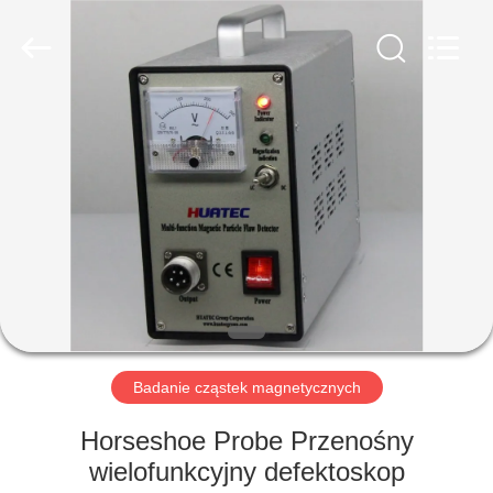
HUATEC
GROUP
CORPORATION.
All
Rights
Reserved.
DOM
PRODUKTY
O
NAS
WYCIECZKA
PO
Badanie cząstek magnetycznych
FABRYCE
Horseshoe Probe Przenośny
wielofunkcyjny defektoskop