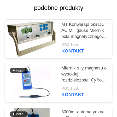
PRIVACY
podobne produkty
POLICY
MT Konwersja GS DC
AC Milligauss Miernik
pola magnetycznego
Typ biurkowy Precyzja
MOQ:1 szt
HGS-20C
KONTAKT
Miernik siły magnesu o
wysokiej
rozdzielczości Cyfrowy
Ac Dc
MOQ:1 szt.
KONTAKT
3000mt automatyczna