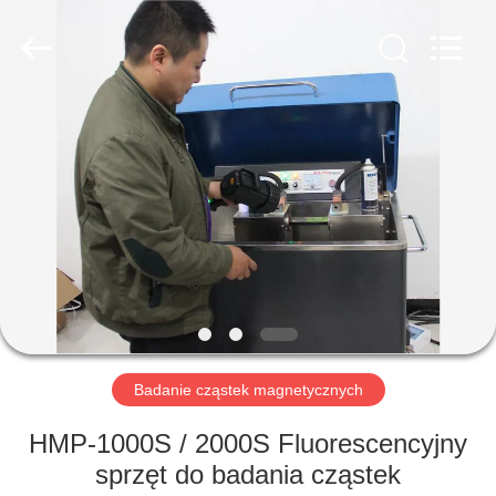
HUATEC
GROUP
CORPORATION.
All
Rights
Reserved.
DOM
PRODUKTY
O
NAS
WYCIECZKA
PO
Badanie cząstek magnetycznych
FABRYCE
HMP-1000S / 2000S Fluorescencyjny
sprzęt do badania cząstek