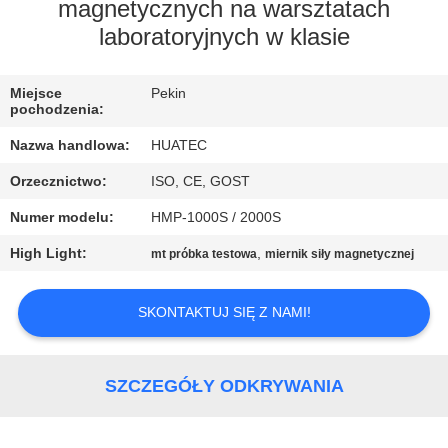
KONTROLA
magnetycznych na warsztatach
laboratoryjnych w klasie
JAKOŚCI
Miejsce
Pekin
SKONTAKTUJ
pochodzenia:
SIĘ
Nazwa handlowa:
HUATEC
Z
Orzecznictwo:
ISO, CE, GOST
NAMI
Numer modelu:
HMP-1000S / 2000S
High Light:
,
mt próbka testowa
miernik siły magnetycznej
POPROSIĆ
O
SKONTAKTUJ SIĘ Z NAMI!
WYCENĘ
SZCZEGÓŁY ODKRYWANIA
SITEMAP