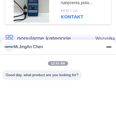
natężenia pola
magnetycznego
MOQ:1 szt.
cyfrowy efekt halla
KONTAKT
magnetometr tesli Hgs-
106
popularne kategorie
Wszystko
Mr.JingAn Chen
Defektoskop
Grubościomierz
ultradźwiękowy
ultradźwiękowy
12:42 AM
Good day, what product are you looking for?
Wskaźnik grubości
Przenośny tester
powłoki
twardości
Przeszukiwacze
Wykrywacz defektów
rurociągów
rentgenowskich
rentgenowskich