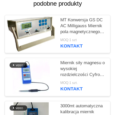
PRIVACY
podobne produkty
POLICY
MT Konwersja GS DC
AC Milligauss Miernik
pola magnetycznego
Typ biurkowy Precyzja
MOQ:1 szt
HGS-20C
KONTAKT
Miernik siły magnesu o
wysokiej
rozdzielczości Cyfrowy
Ac Dc
MOQ:1 szt.
KONTAKT
3000mt automatyczna
kalibracja miernik