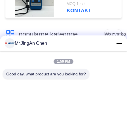
magnetycznego
MOQ:1 szt.
cyfrowy efekt halla
KONTAKT
magnetometr tesli Hgs-
106
popularne kategorie
Wszystko
Mr.JingAn Chen
Defektoskop
Grubościomierz
ultradźwiękowy
ultradźwiękowy
1:59 PM
Good day, what product are you looking for?
Wskaźnik grubości
Przenośny tester
powłoki
twardości
Przeszukiwacze
Wykrywacz defektów
rurociągów
rentgenowskich
rentgenowskich