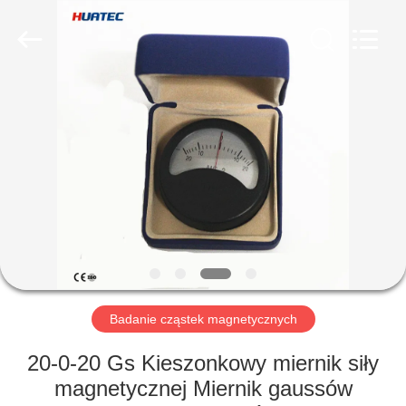
HUATEC
GROUP
CORPORATION.
All
Rights
Reserved.
DOM
PRODUKTY
O
NAS
WYCIECZKA
PO
Badanie cząstek magnetycznych
FABRYCE
20-0-20 Gs Kieszonkowy miernik siły
magnetycznej Miernik gaussów