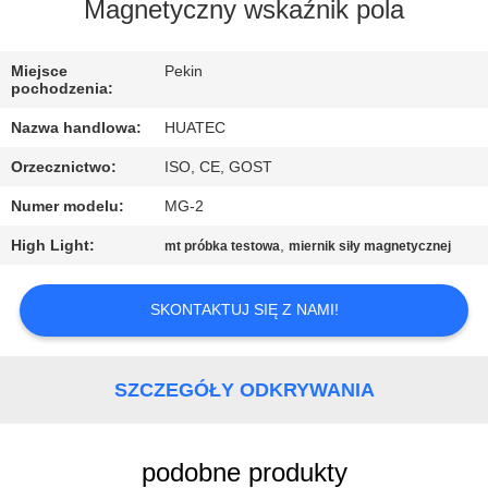
KONTROLA
Magnetyczny wskaźnik pola
JAKOŚCI
Miejsce
Pekin
pochodzenia:
SKONTAKTUJ
Nazwa handlowa:
HUATEC
SIĘ
Orzecznictwo:
ISO, CE, GOST
Z
Numer modelu:
MG-2
NAMI
High Light:
,
mt próbka testowa
miernik siły magnetycznej
POPROSIĆ
SKONTAKTUJ SIĘ Z NAMI!
O
WYCENĘ
SZCZEGÓŁY ODKRYWANIA
SITEMAP
podobne produkty