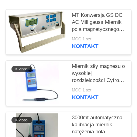
PRIVACY
POLICY
MT Konwersja GS DC
AC Milligauss Miernik
pola magnetycznego
Typ biurkowy Precyzja
MOQ:1 szt
HGS-20C
KONTAKT
Miernik siły magnesu o
wysokiej
rozdzielczości Cyfrowy
Ac Dc
MOQ:1 szt.
KONTAKT
3000mt automatyczna
kalibracja miernik
natężenia pola