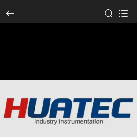
HUATEC
GROUP
CORPORATION.
All
Rights
Reserved.
DOM
PRODUKTY
O
NAS
WYCIECZKA
PO
FABRYCE