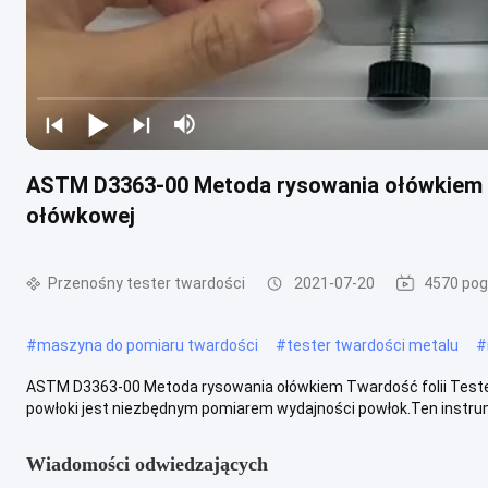
ASTM D3363-00 Metoda rysowania ołówkiem T
ołówkowej
Przenośny tester twardości
2021-07-20
4570 pog
#
maszyna do pomiaru twardości
#
tester twardości metalu
#
ASTM D3363-00 Metoda rysowania ołówkiem Twardość folii Teste
powłoki jest niezbędnym pomiarem wydajności powłok.Ten instru
Wiadomości odwiedzających