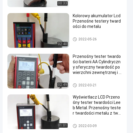
00:33
Kolorowy akumulator Lcd
Przenośne testery tward
ości do metalu
Przenośny tester twardości
2022-05-26
02:40
Przenośny tester twardo
ści baterii AA Cylindryczn
y sferyczny twardość po
wierzchni zewnętrznej i w
ewnętrznej
Przenośny tester twardości
02:49
2022-03-21
Wyświetlacz LCD Przeno
śny tester twardości Lee
b Metal. Przenośny teste
r twardości metalu z twar
dościomierzem
Przenośny tester twardości
01:01
2022-03-09