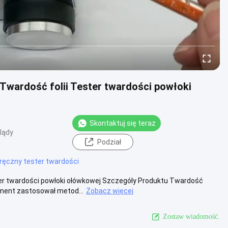
wardość folii Tester twardości powłoki
Skontaktuj się teraz
lądy
Podział
ręczny tester twardości
r twardości powłoki ołówkowej Szczegóły Produktu Twardość
ment zastosował metod...
Zobacz więcej
Zostaw wiadomość.