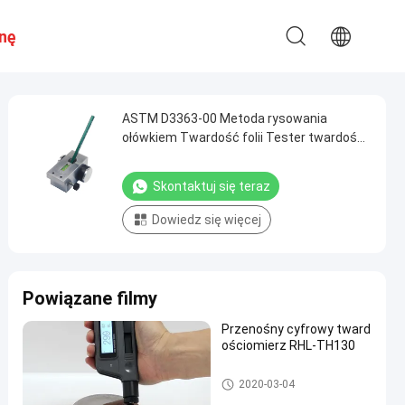
nę
ASTM D3363-00 Metoda rysowania
ołówkiem Twardość folii Tester twardości
powłoki ołówkowej
Skontaktuj się teraz
Dowiedz się więcej
Powiązane filmy
Przenośny cyfrowy tward
ościomierz RHL-TH130
Przenośny tester twardości
2020-03-04