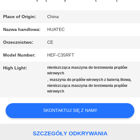
FABRYCE
Place of Origin:
China
KONTROLA
Nazwa handlowa:
HUATEC
JAKOŚCI
Orzecznictwo:
CE
Model Number:
HEF-C35RFT
SKONTAKTUJ
High Light:
nieniszcząca maszyna do testowania prądów
SIĘ
wirowych
,
,
maszyna do prądów wirowych z baterią litową
nieniszcząca maszyna do testowania prądów
Z
wirowych
NAMI
SKONTAKTUJ SIĘ Z NAMI!
POPROSIĆ
SZCZEGÓŁY ODKRYWANIA
O