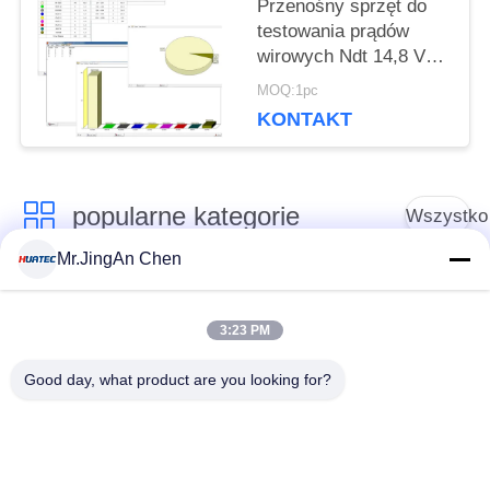
Przenośny sprzęt do
testowania prądów
wirowych Ndt 14,8 V
Wbudowana bateria
MOQ:1pc
litowa
KONTAKT
popularne kategorie
Wszystko
Mr.JingAn Chen
Defektoskop
Grubościomierz
ultradźwiękowy
ultradźwiękowy
3:23 PM
Good day, what product are you looking for?
Wskaźnik grubości
Przenośny tester
powłoki
twardości
Przeszukiwacze