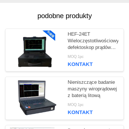
WYCENĘ
podobne produkty
SITEMAP
HEF-24ET
Wieloczęstotliwościowy
defektoskop prądów
PRIVACY
wirowych do rur
MOQ:1pc
kotłowych i
POLICY
KONTAKT
wymienników ciepła
Nieniszczące badanie
maszyny wiroprądowej
z baterią litową
MOQ:1pc
KONTAKT