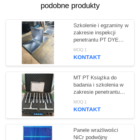
PRIVACY
podobne produkty
POLICY
Szkolenie i egzaminy w
zakresie inspekcji
penetrantu PT DYE
Standardowy zestaw
MOQ:1
próbkowy
KONTAKT
MT PT Książka do
badania i szkolenia w
zakresie penetrantu
DYE
MOQ:1
KONTAKT
Panele wrażliwości
NiCr podwójny