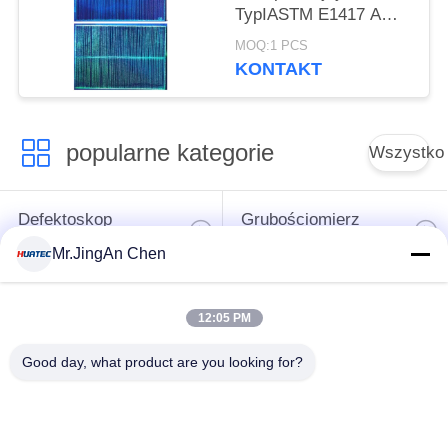
TypIASTM E1417 AMS
2647D ISO 3452 JIS Z
MOQ:1 PCS
2343-3
KONTAKT
popularne kategorie
Wszystko
Defektoskop
Grubościomierz
ultradźwiękowy
ultradźwiękowy
Mr.JingAn Chen
Wskaźnik grubości
Przenośny tester
12:05 PM
powłoki
twardości
Good day, what product are you looking for?
Przeszukiwacze
Wykrywacz defektów
rurociągów
rentgenowskich
rentgenowskich