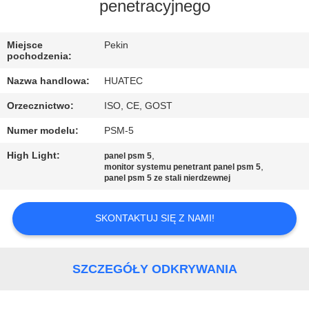
KONTROLA
penetracyjnego
JAKOŚCI
Miejsce
Pekin
pochodzenia:
SKONTAKTUJ
Nazwa handlowa:
HUATEC
SIĘ
Orzecznictwo:
ISO, CE, GOST
Z
Numer modelu:
PSM-5
NAMI
High Light:
,
panel psm 5
,
monitor systemu penetrant panel psm 5
POPROSIĆ
panel psm 5 ze stali nierdzewnej
O
SKONTAKTUJ SIĘ Z NAMI!
WYCENĘ
SITEMAP
SZCZEGÓŁY ODKRYWANIA