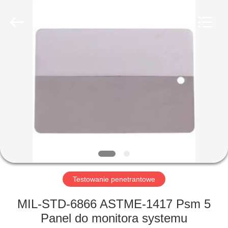
HUATEC
GROUP
CORPORATION.
All
Rights
Reserved.
DOM
PRODUKTY
O
NAS
WYCIECZKA
PO
Testowanie penetrantowe
FABRYCE
MIL-STD-6866 ASTME-1417 Psm 5
Panel do monitora systemu