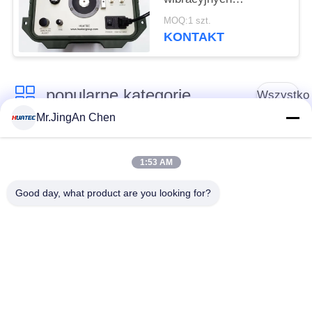
Generator sygnału
MOQ:1 szt.
sinusoidalnego
KONTAKT
Wzmacniacz mocy
popularne kategorie
Wszystko
Mr.JingAn Chen
Defektoskop
Grubościomierz
ultradźwiękowy
ultradźwiękowy
1:53 AM
Good day, what product are you looking for?
Wskaźnik grubości
Przenośny tester
powłoki
twardości
Przeszukiwacze
Wykrywacz defektów
rurociągów
rentgenowskich
rentgenowskich