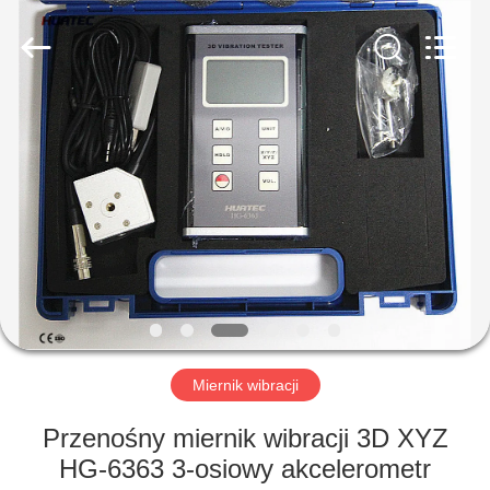
HUATEC
GROUP
CORPORATION.
All
Rights
Reserved.
DOM
PRODUKTY
O
NAS
WYCIECZKA
PO
Miernik wibracji
FABRYCE
Przenośny miernik wibracji 3D XYZ
HG-6363 3-osiowy akcelerometr