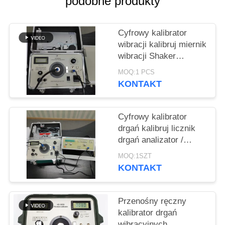
podobne produkty
PRIVACY
POLICY
Cyfrowy kalibrator
wibracji kalibruj miernik
wibracji Shaker
wibracji 1Hz do 10kHz
MOQ:1 PCS
Stale regulowany HG-
KONTAKT
5020i
Cyfrowy kalibrator
drgań kalibruj licznik
drgań analizator /
tester drgań ISO10816
MOQ:1SZT
HG-5020i
KONTAKT
Przenośny ręczny
kalibrator drgań
wibracyjnych