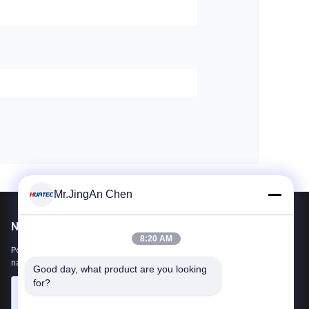
Mr.JingAn Chen
Napisz do nas
8:20 AM
Poinformuj nas o swoich wymaganiach. Połączymy z Tobą
najlepsze produkty.
Good day, what product are you looking 
for?