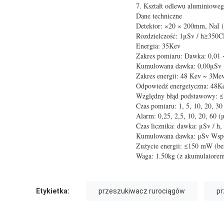
7. Kształt odlewu aluminioweg
Dane techniczne
Detektor: ×20 × 200mm, NaI 
Rozdzielczość: 1μSv / h≥350
Energia: 35Kev
Zakres pomiaru: Dawka: 0,01 
Kumulowana dawka: 0,00μSv 
Zakres energii: 48 Kev ~ 3Me
Odpowiedź energetyczna: 48K
Względny błąd podstawowy: 
Czas pomiaru: 1, 5, 10, 20, 30
Alarm: 0,25, 2,5, 10, 20, 60 (
Czas licznika: dawka: μSv / h,
Kumulowana dawka: μSv Współ
Zużycie energii: ≤150 mW (bez
Waga: 1.50kg (z akumulatore
Etykietka:
przeszukiwacz rurociągów
p