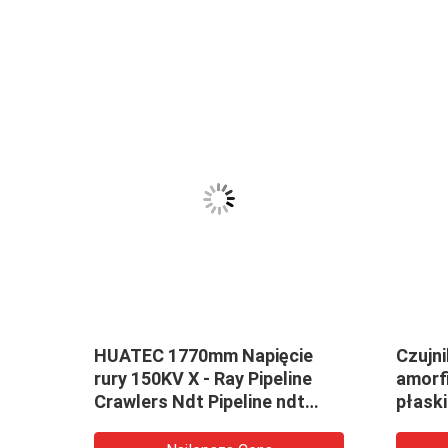
y X
HUATEC 1770mm Napięcie
Czujni
rury 150KV X - Ray Pipeline
amorf
ne
Crawlers Ndt Pipeline ndt
płaski
crawler
nadaj
wysok