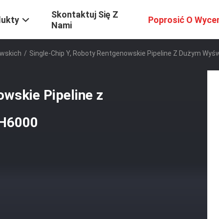
Skontaktuj Się Z
dukty
Poprosić O Wyce
Nami
wskich
/
Single-Chip Y, Roboty Rentgenowskie Pipeline Z Dużym Wy
owskie Pipeline z
DH6000