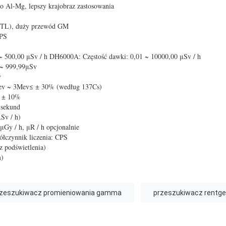
o Al-Mg, lepszy krajobraz zastosowania
(TL), duży przewód GM
CPS
~ 500,00 μSv / h DH6000A: Częstość dawki: 0,01 ~ 10000,00 μSv / h
~ 999,99μSv
v
ev ~ 3Mev≤ ± 30% (według 137Cs)
≤ ± 10%
 sekund
μSv / h)
 μGy / h, μR / h opcjonalnie
czynnik liczenia: CPS
 podświetlenia)
m)
rzeszukiwacz promieniowania gamma
przeszukiwacz rentg