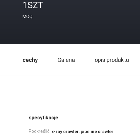
1SZT
MOQ
cechy
Galeria
opis produktu
specyfikacje
,
Podkreślić:
x-ray crawler
pipeline crawler