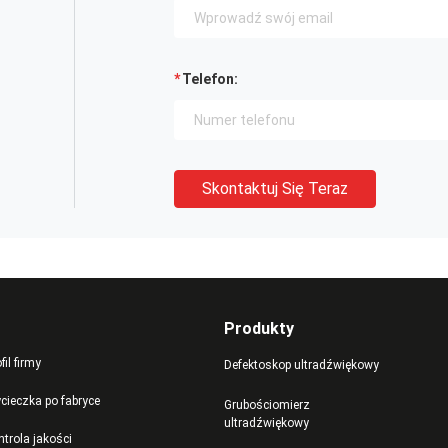
Telefon:
Skontaktuj Się Teraz
Produkty
fil firmy
Defektoskop ultradźwiękowy
cieczka po fabryce
Grubościomierz
ultradźwiękowy
ntrola jakości