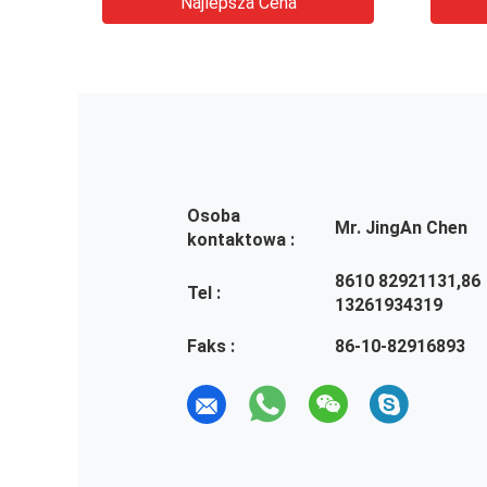
Najlepsza Cena
Osoba
Mr. JingAn Chen
kontaktowa :
8610 82921131,86
Tel :
13261934319
Faks :
86-10-82916893