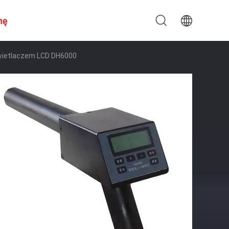
nę
świetlaczem LCD DH6000