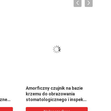
Amorficzny czujnik na bazie
Łatw
krzemu do obrazowania
22Ah 
czne
stomatologicznego i inspekcji
Radi
ce
przemysłowej
ruro
spaw