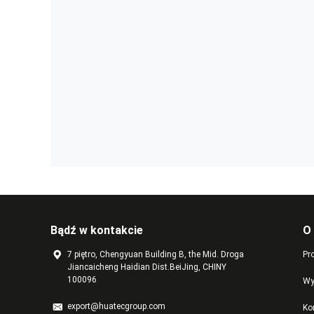
Bądź w kontakcie
O
7 piętro, Chengyuan Building B, the Mid. Droga
Pro
Jiancaicheng Haidian Dist.BeiJing, CHINY
100096
Wy
export@huatecgroup.com
Ko