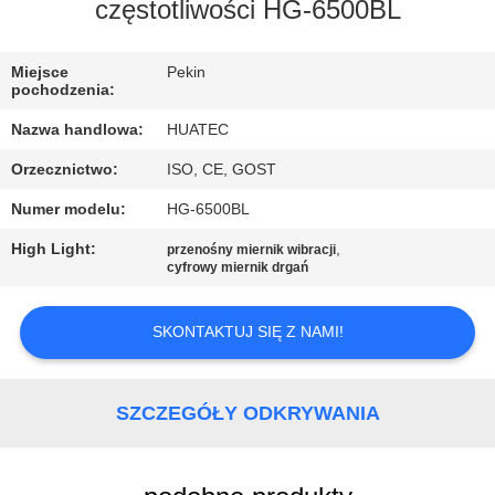
KONTROLA
częstotliwości HG-6500BL
JAKOŚCI
Miejsce
Pekin
pochodzenia:
SKONTAKTUJ
Nazwa handlowa:
HUATEC
SIĘ
Orzecznictwo:
ISO, CE, GOST
Z
Numer modelu:
HG-6500BL
NAMI
High Light:
,
przenośny miernik wibracji
cyfrowy miernik drgań
POPROSIĆ
O
SKONTAKTUJ SIĘ Z NAMI!
WYCENĘ
SZCZEGÓŁY ODKRYWANIA
SITEMAP