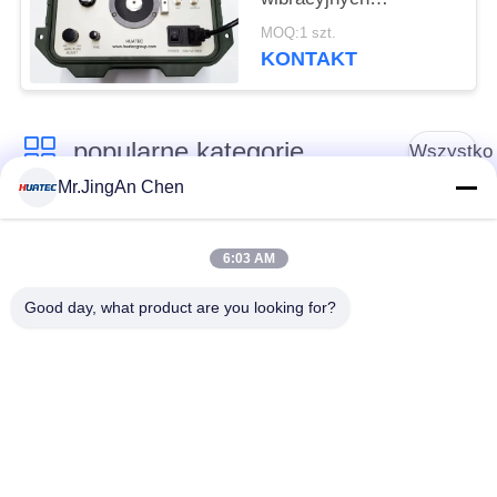
Generator sygnału
MOQ:1 szt.
sinusoidalnego
KONTAKT
Wzmacniacz mocy
popularne kategorie
Wszystko
Mr.JingAn Chen
Defektoskop
Grubościomierz
ultradźwiękowy
ultradźwiękowy
6:03 AM
Good day, what product are you looking for?
Wskaźnik grubości
Przenośny tester
powłoki
twardości
Przeszukiwacze
Wykrywacz defektów
rurociągów
rentgenowskich
rentgenowskich