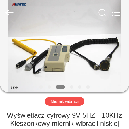
HUATEC
GROUP
CORPORATION.
All
Rights
Reserved.
DOM
PRODUKTY
O
NAS
WYCIECZKA
PO
Miernik wibracji
FABRYCE
Wyświetlacz cyfrowy 9V 5HZ - 10KHz
Kieszonkowy miernik wibracji niskiej