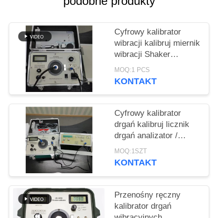
podobne produkty
PRIVACY
POLICY
Cyfrowy kalibrator
wibracji kalibruj miernik
wibracji Shaker
wibracji 1Hz do 10kHz
MOQ:1 PCS
Stale regulowany HG-
KONTAKT
5020i
Cyfrowy kalibrator
drgań kalibruj licznik
drgań analizator /
tester drgań ISO10816
MOQ:1SZT
HG-5020i
KONTAKT
Przenośny ręczny
kalibrator drgań
wibracyjnych