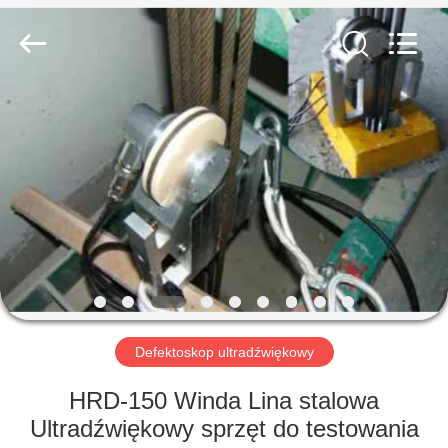
HUATEC
GROUP
CORPORATION.
All
Rights
Reserved.
DOM
PRODUKTY
O
NAS
WYCIECZKA
PO
Defektoskop ultradźwiękowy
FABRYCE
HRD-150 Winda Lina stalowa
Ultradźwiękowy sprzęt do testowania