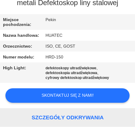
KONTROLA
metali Defektoskop liny stalowej
JAKOŚCI
Miejsce
Pekin
pochodzenia:
SKONTAKTUJ
Nazwa handlowa:
HUATEC
SIĘ
Orzecznictwo:
ISO, CE, GOST
Z
Numer modelu:
HRD-150
NAMI
High Light:
,
defektoskopy ultradźwiękowe
,
defektoskopia ultradźwiękowa
POPROSIĆ
cyfrowy defektoskop ultradźwiękowy
O
SKONTAKTUJ SIĘ Z NAMI!
WYCENĘ
SITEMAP
SZCZEGÓŁY ODKRYWANIA