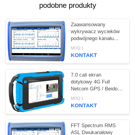
PRIVACY
podobne produkty
POLICY
Zaawansowany
wykrywacz wycieków
podwójnego kanału
FFT z opcjonalnym
MOQ:1
wzrostem
KONTAKT
7.0 cali ekran
dotykowy 4G Full
Netcom GPS / Beidou
Gas Leak Acoustic
MOQ:1
Imager HAI-100
KONTAKT
FFT Spectrum RMS
ASL Dwukanałowy