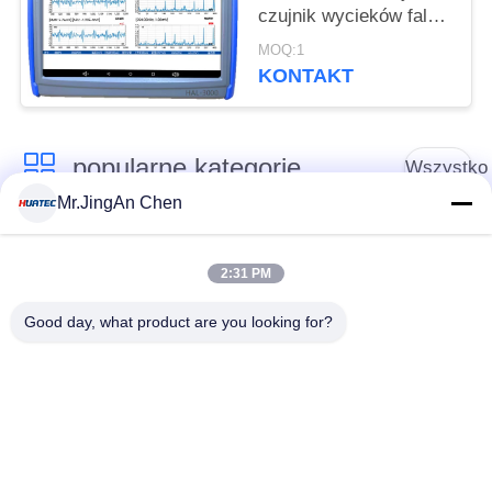
czujnik wycieków fal
akustycznych z
MOQ:1
zaworów emisji
KONTAKT
popularne kategorie
Wszystko
Mr.JingAn Chen
Defektoskop
Grubościomierz
ultradźwiękowy
ultradźwiękowy
2:31 PM
Good day, what product are you looking for?
Wskaźnik grubości
Przenośny tester
powłoki
twardości
Przeszukiwacze
Wykrywacz defektów
rurociągów
rentgenowskich
rentgenowskich