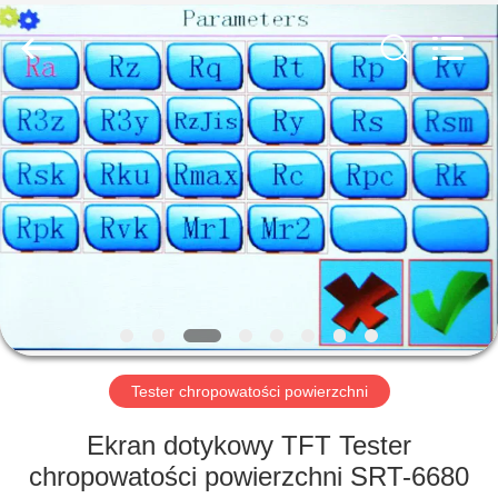
HUATEC
GROUP
CORPORATION.
All
Rights
Reserved.
DOM
PRODUKTY
O
NAS
WYCIECZKA
PO
Tester chropowatości powierzchni
FABRYCE
Ekran dotykowy TFT Tester
chropowatości powierzchni SRT-6680