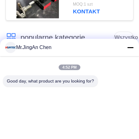
Chropowatość Motif
MOQ:1 szt
Waviness Profile
KONTAKT
Equipment
popularne kategorie
Wszystko
Mr.JingAn Chen
Defektoskop
Grubościomierz
ultradźwiękowy
ultradźwiękowy
4:52 PM
Good day, what product are you looking for?
Wskaźnik grubości
Przenośny tester
powłoki
twardości
Przeszukiwacze
Wykrywacz defektów
rurociągów
rentgenowskich
rentgenowskich