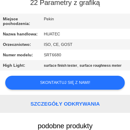
KONTROLA
22 Parametry z grafiką
JAKOŚCI
Miejsce
Pekin
pochodzenia:
SKONTAKTUJ
Nazwa handlowa:
HUATEC
SIĘ
Orzecznictwo:
ISO, CE, GOST
Z
Numer modelu:
SRT6680
NAMI
High Light:
,
surface finish tester
surface roughness meter
POPROSIĆ
SKONTAKTUJ SIĘ Z NAMI!
O
WYCENĘ
SZCZEGÓŁY ODKRYWANIA
SITEMAP
podobne produkty