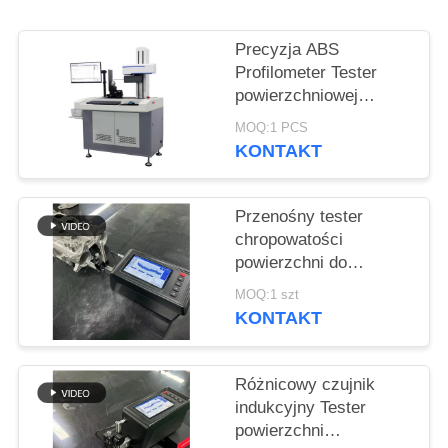
PRIVACY
POLICY
Precyzja ABS
Profilometer Tester
powierzchniowej
chropowitości
MOQ:1 PCS
dostosowanie
KONTAKT
Przenośny tester
chropowatości
powierzchni do
pomiaru płaskości
MOQ:1 szt
KONTAKT
Różnicowy czujnik
indukcyjny Tester
powierzchni